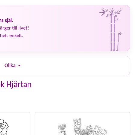
s själ.
rger till livet!
helt enkelt.
Olika
ok Hjärtan