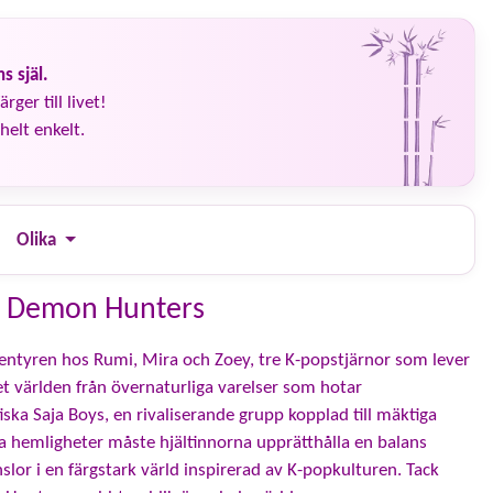
s själ.
rger till livet!
helt enkelt.
Olika
p Demon Hunters
entyren hos Rumi, Mira och Zoey, tre K-popstjärnor som lever
 världen från övernaturliga varelser som hotar
a Saja Boys, en rivaliserande grupp kopplad till mäktiga
a hemligheter måste hjältinnorna upprätthålla en balans
slor i en färgstark värld inspirerad av K-popkulturen. Tack