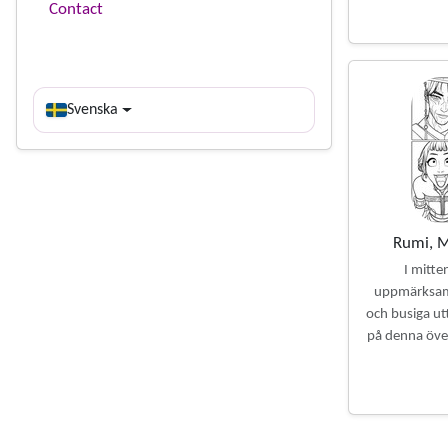
Contact
Svenska
Rumi, M
I mitte
uppmärksamhe
och busiga ut
på denna öve