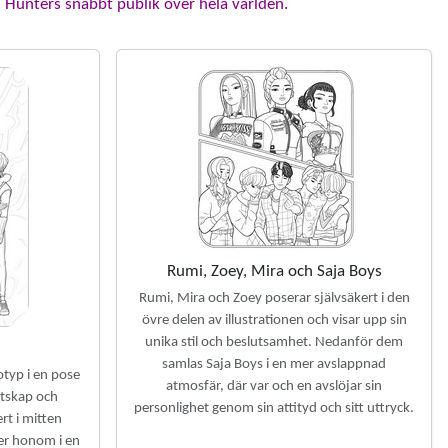
Hunters snabbt publik över hela världen.
Rumi, Zoey, Mira och Saja Boys
Rumi, Mira och Zoey poserar självsäkert i den
övre delen av illustrationen och visar upp sin
unika stil och beslutsamhet. Nedanför dem
samlas Saja Boys i en mer avslappnad
otyp i en pose
atmosfär, där var och en avslöjar sin
tskap och
personlighet genom sin attityd och sitt uttryck.
ert i mitten
r honom i en