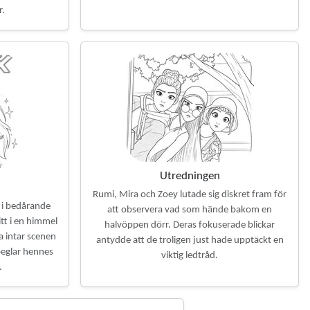
r.
Utredningen
Rumi, Mira och Zoey lutade sig diskret fram för
 i bedårande
att observera vad som hände bakom en
tt i en himmel
halvöppen dörr. Deras fokuserade blickar
a intar scenen
antydde att de troligen just hade upptäckt en
peglar hennes
viktig ledtråd.
.