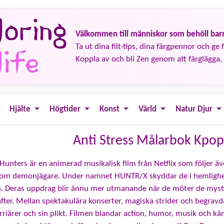
Välkommen till människor som behöll barn
Ta ut dina filt-tips, dina färgpennor och ge fä
Koppla av och bli Zen genom att färglägga, 
Hjälte
Högtider
Konst
Värld
Natur Djur
Anti Stress Målarbok Kpo
nters är en animerad musikalisk film från Netflix som följer äv
 som demonjägare. Under namnet HUNTR/X skyddar de i hemlighet
. Deras uppdrag blir ännu mer utmanande när de möter de mystisk
ter. Mellan spektakulära konserter, magiska strider och begravd
rriärer och sin plikt. Filmen blandar action, humor, musik och kän