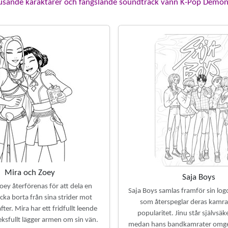
tjusande karaktärer och fängslande soundtrack vann K-Pop Demon 
Mira och Zoey
Saja Boys
oey återförenas för att dela en
Saja Boys samlas framför sin log
cka borta från sina strider mot
som återspeglar deras kamra
ter. Mira har ett fridfullt leende
popularitet. Jinu står självsäk
eksfullt lägger armen om sin vän.
medan hans bandkamrater omge