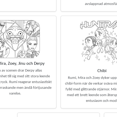
avslappnad atmosfä
ira, Zoey, Jinu och Derpy
n av scenen drar Derpy allas
Chibi
t till sig med sitt stora leende
Rumi, Mira och Zoey dyker upp
tryck. Rumi reagerar entusiastiskt
chibi-form när de verkar sväva mi
rraskande men ändå förtjusande
fylld med glittrande stjärnor. Mir
varelse.
med ett brett leende som åters
entusiasm och mod