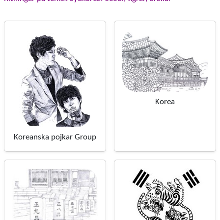
Korea
Koreanska pojkar Group