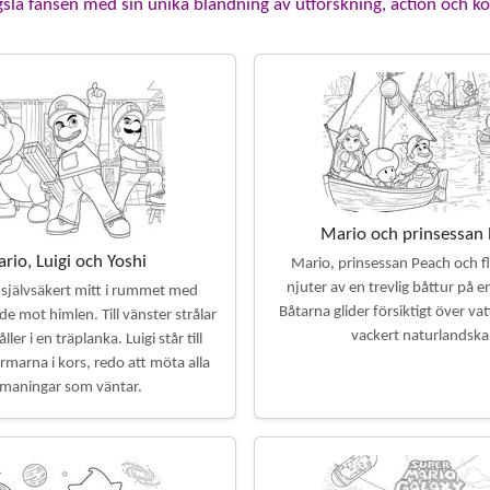
gsla fansen med sin unika blandning av utforskning, action och k
Mario och prinsessan
rio, Luigi och Yoshi
Mario, prinsessan Peach och f
njuter av en trevlig båttur på en 
 självsäkert mitt i rummet med
Båtarna glider försiktigt över vat
e mot himlen. Till vänster strålar
vackert naturlandska
ller i en träplanka. Luigi står till
marna i kors, redo att möta alla
maningar som väntar.