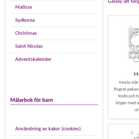
Galaxy att fän
Matisse
Sydkorea
Christmas
Saint Nicolas
Adventskalender
Ma
Mario står
fingret pekand
Yoshi och hå
Målarbok för barn
höger med ar
ut
Användning av kakor (cookies)