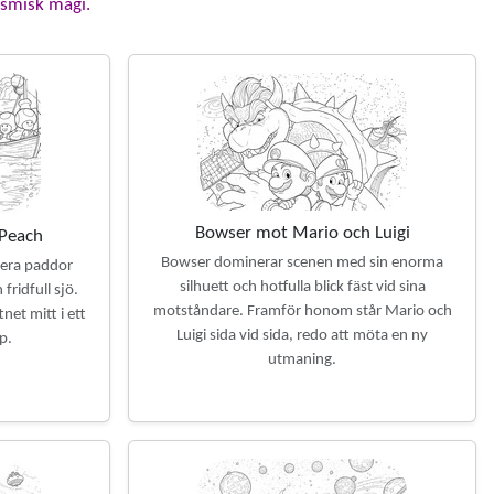
osmisk magi.
Bowser mot Mario och Luigi
 Peach
Bowser dominerar scenen med sin enorma
lera paddor
silhuett och hotfulla blick fäst vid sina
fridfull sjö.
motståndare. Framför honom står Mario och
tnet mitt i ett
Luigi sida vid sida, redo att möta en ny
p.
utmaning.