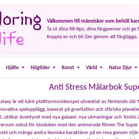
Välkommen till människor som behöll barn
Ta ut dina filt-tips, dina färgpennor och ge fä
Koppla av och bli Zen genom att färglägga, 
Hjälte
Högtider
Konst
Värld
Natur Djur
Anti Stress Målarbok Sup
laxy är ett känt plattformsvideospel utvecklat av Nintendo där M
novativa spelupplägg, baserat på gravitation och sfäriska planeter
2, utökar äventyret med nya galaxer, nya utmaningar och Yoshi
iversum också för bioduken med den animerade filmen The Super
Yoshi och många andra ikoniska karaktärer på en resa genom stjär