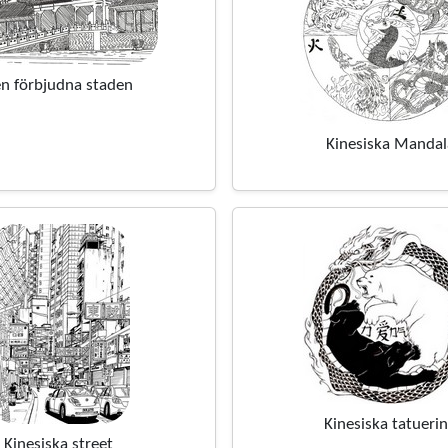
n förbjudna staden
Kinesiska Mandal
Kinesiska tatueri
Kinesiska street