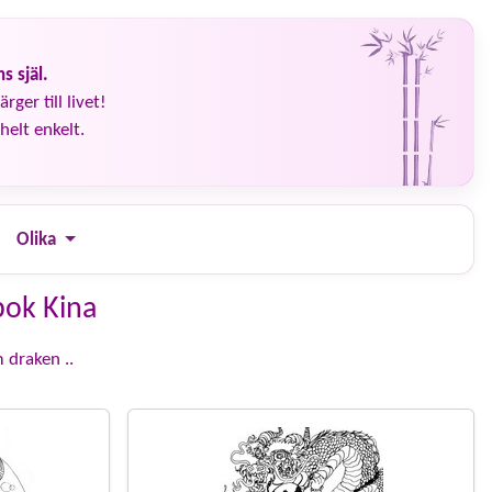
s själ.
rger till livet!
helt enkelt.
Olika
bok Kina
 draken ..