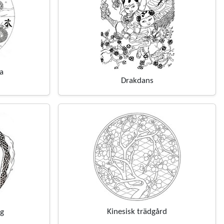
a
Drakdans
Kinesisk trädgård
ng