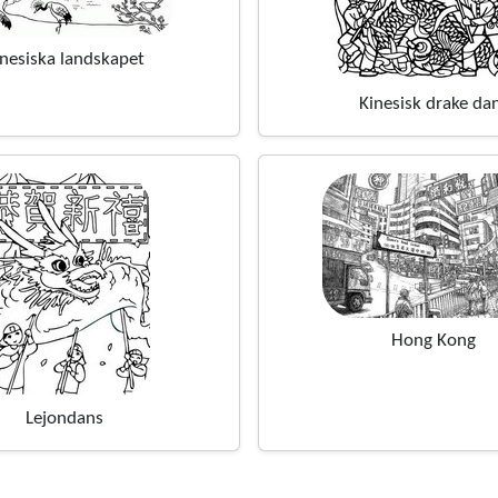
inesiska landskapet
Kinesisk drake da
Hong Kong
Lejondans