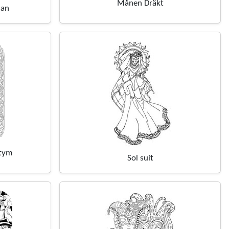
Månen Dräkt
san
stym
Sol suit