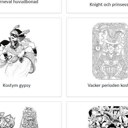
rneval huvudbonad
Knight och prinses
Kostym gypsy
Vacker perioden ko