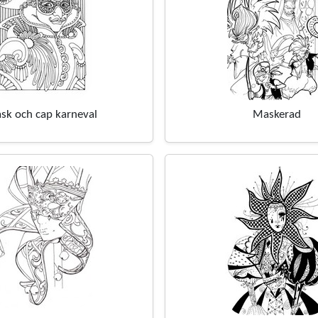
sk och cap karneval
Maskerad