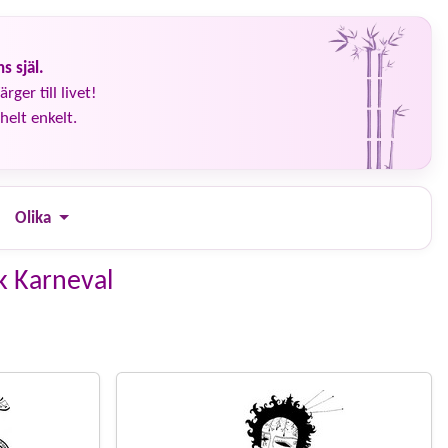
s själ.
rger till livet!
helt enkelt.
Olika
k Karneval