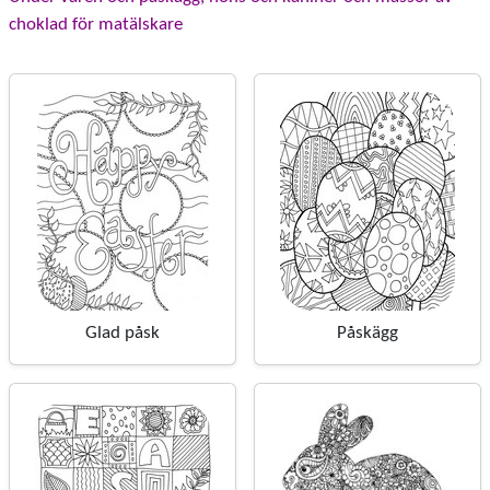
choklad för matälskare
Glad påsk
Påskägg