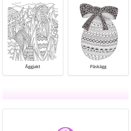
Äggjakt
Påskägg