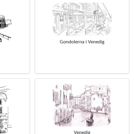
Gondolerna i Venedig
Venedig