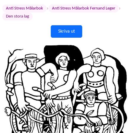
›
›
Anti Stress Målarbok
Anti Stress Målarbok Fernand Leger
Den stora lag
Skriva ut