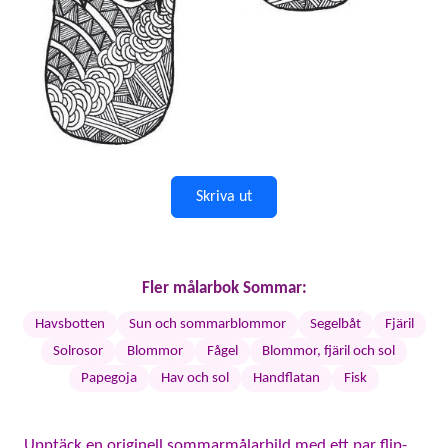
Skriva ut
Fler målarbok Sommar:
Havsbotten
Sun och sommarblommor
Segelbåt
Fjäril
Solrosor
Blommor
Fågel
Blommor, fjäril och sol
Papegoja
Hav och sol
Handflatan
Fisk
Upptäck en originell sommarmålarbild med ett par flip-