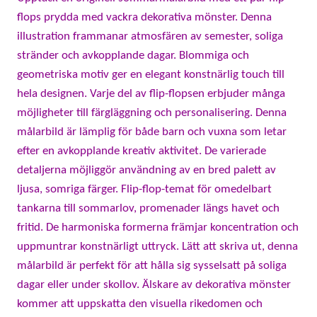
flops prydda med vackra dekorativa mönster. Denna
illustration frammanar atmosfären av semester, soliga
stränder och avkopplande dagar. Blommiga och
geometriska motiv ger en elegant konstnärlig touch till
hela designen. Varje del av flip-flopsen erbjuder många
möjligheter till färgläggning och personalisering. Denna
målarbild är lämplig för både barn och vuxna som letar
efter en avkopplande kreativ aktivitet. De varierade
detaljerna möjliggör användning av en bred palett av
ljusa, somriga färger. Flip-flop-temat för omedelbart
tankarna till sommarlov, promenader längs havet och
fritid. De harmoniska formerna främjar koncentration och
uppmuntrar konstnärligt uttryck. Lätt att skriva ut, denna
målarbild är perfekt för att hålla sig sysselsatt på soliga
dagar eller under skollov. Älskare av dekorativa mönster
kommer att uppskatta den visuella rikedomen och