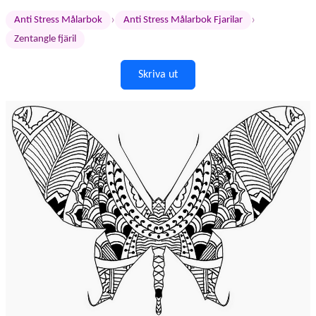
›
›
Anti Stress Målarbok
Anti Stress Målarbok Fjarilar
Zentangle fjäril
Skriva ut