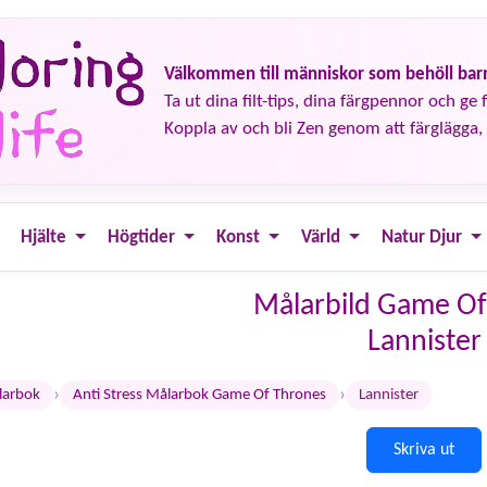
Välkommen till människor som behöll barn
Ta ut dina filt-tips, dina färgpennor och ge fä
Koppla av och bli Zen genom att färglägga, 
Hjälte
Högtider
Konst
Värld
Natur Djur
Målarbild Game Of
Lannister
›
›
larbok
Anti Stress Målarbok Game Of Thrones
Lannister
Skriva ut