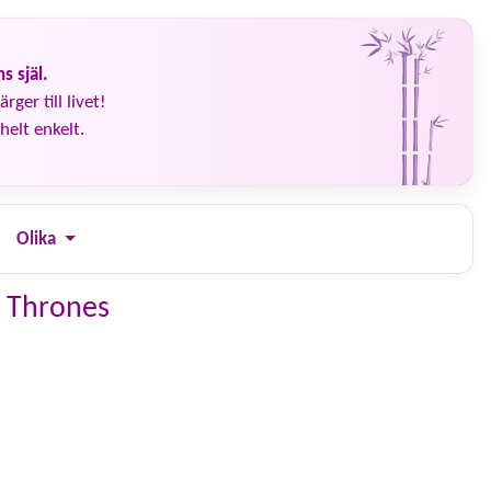
s själ.
rger till livet!
helt enkelt.
Olika
 Thrones