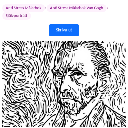
›
›
Anti Stress Målarbok
Anti Stress Målarbok Van Gogh
Självporträtt
Skriva ut