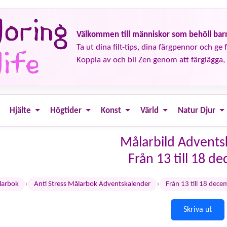
Välkommen till människor som behöll barn
Ta ut dina filt-tips, dina färgpennor och ge fä
Koppla av och bli Zen genom att färglägga, 
Hjälte
Högtider
Konst
Värld
Natur Djur
Målarbild Advents
Från 13 till 18 d
›
›
larbok
Anti Stress Målarbok Adventskalender
Från 13 till 18 dece
Skriva ut