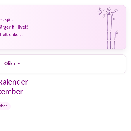
s själ.
rger till livet!
helt enkelt.
Olika
kalender
ecember
mber