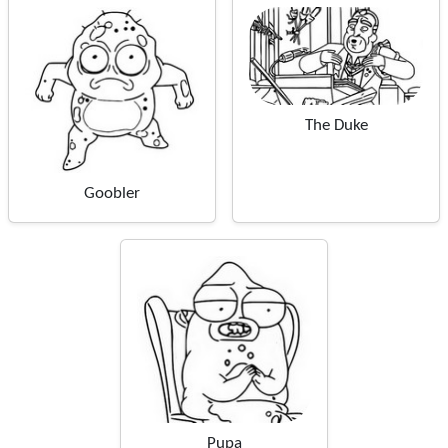
The Duke
Goobler
Pupa