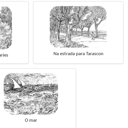
Na estrada para Tarascon
ries
O mar