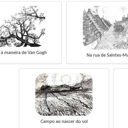
à maneira de Van Gogh
Na rua de Saintes-Ma
Campo ao nascer do sol