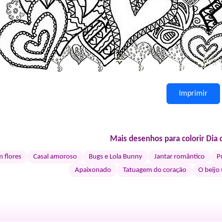
Imprimir
Mais desenhos para colorir Dia
 flores
Casal amoroso
Bugs e Lola Bunny
Jantar romântico
P
Apaixonado
Tatuagem do coração
O beijo 