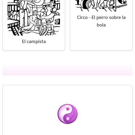
Circo - El perro sobre la
bola
El campista