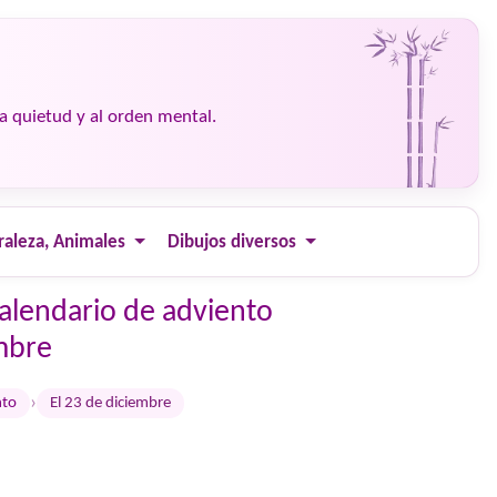
la quietud y al orden mental.
raleza, Animales
Dibujos diversos
Calendario de adviento
embre
›
nto
El 23 de diciembre