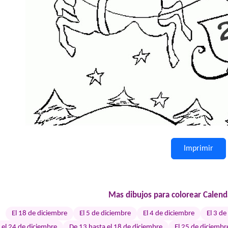
Imprimir
Mas dibujos para colorear Calend
El 18 de diciembre
El 5 de diciembre
El 4 de diciembre
El 3 de
 el 24 de diciembre
De 13 hasta el 18 de diciembre
El 25 de diciembr