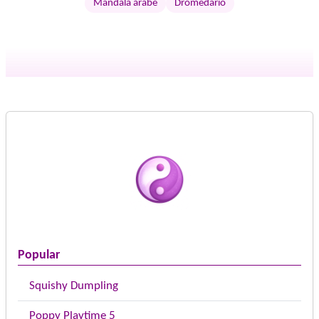
Mandala árabe
Dromedario
Popular
Squishy Dumpling
Poppy Playtime 5