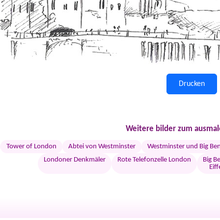
Drucken
Weitere bilder zum ausmal
Tower of London
Abtei von Westminster
Westminster und Big Be
Londoner Denkmäler
Rote Telefonzelle London
Big B
Eiff