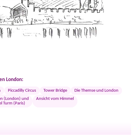
en London:
n
Piccadilly Circus
Tower Bridge
Die Themse und London
en (London) und
Ansicht vom Himmel
el Turm (Paris)