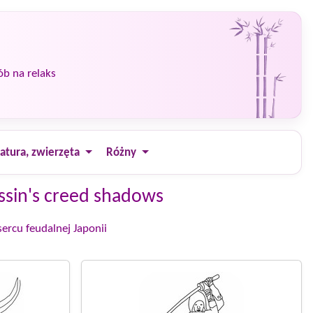
ób na relaks
atura, zwierzęta
Różny
ssin's creed shadows
sercu feudalnej Japonii