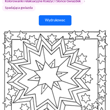
›
Kolorowanki relaksacyjne Ksiezyc I Slonce Gwiazdek
Spadająca gwiazda
Wydrukowac