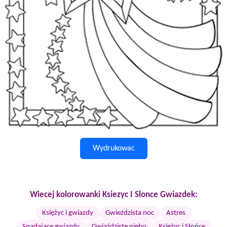
Wydrukowac
Wiecej kolorowanki Ksiezyc I Slonce Gwiazdek:
Księżyc i gwiazdy
Gwieździsta noc
Astres
Spadające gwiazdy
Gwiaździste niebo
Księżyc i Słońce