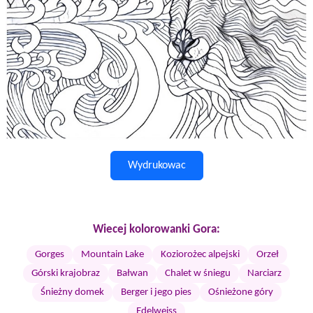
Wydrukowac
Wiecej kolorowanki Gora:
Gorges
Mountain Lake
Koziorożec alpejski
Orzeł
Górski krajobraz
Bałwan
Chalet w śniegu
Narciarz
Śnieżny domek
Berger i jego pies
Ośnieżone góry
Edelweiss