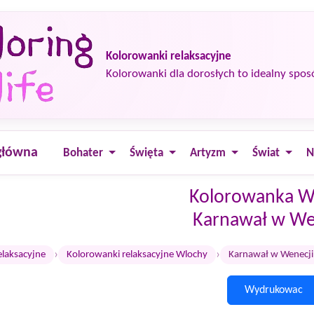
Kolorowanki relaksacyjne
Kolorowanki dla dorosłych to idealny spos
główna
Bohater
Święta
Artyzm
Świat
N
Kolorowanka W
Karnawał w We
›
›
elaksacyjne
Kolorowanki relaksacyjne Wlochy
Karnawał w Wenecji
Wydrukowac