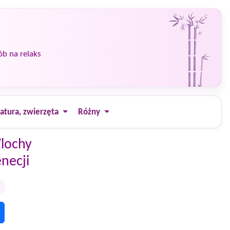
ób na relaks
atura, zwierzęta
Różny
lochy
necji