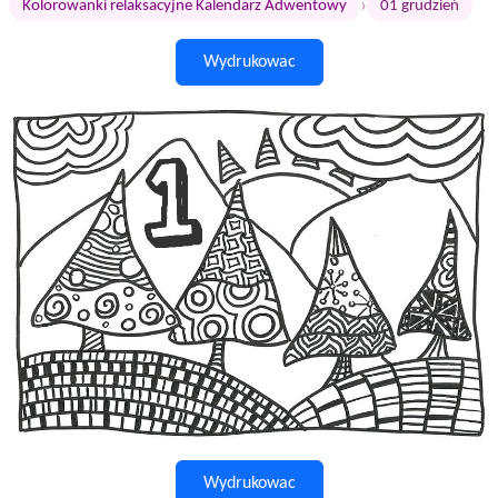
›
Kolorowanki relaksacyjne Kalendarz Adwentowy
01 grudzień
Wydrukowac
Wydrukowac