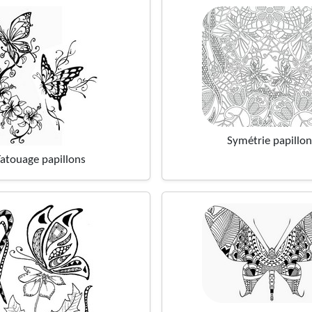
Symétrie papillon
Tatouage papillons