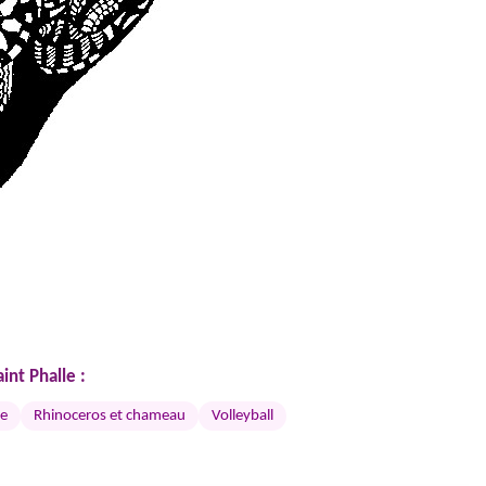
int Phalle :
ge
Rhinoceros et chameau
Volleyball