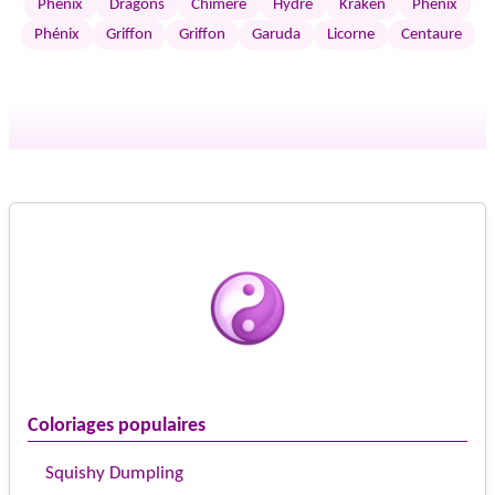
Phénix
Dragons
Chimère
Hydre
Kraken
Phénix
Phénix
Griffon
Griffon
Garuda
Licorne
Centaure
Coloriages populaires
Squishy Dumpling