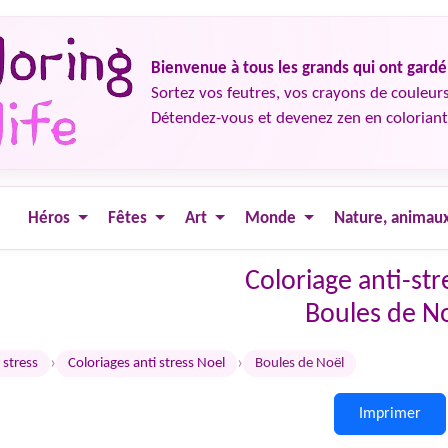
Bienvenue à tous les grands qui ont gard
Sortez vos feutres, vos crayons de couleurs
Détendez-vous et devenez zen en coloriant
Héros
Fêtes
Art
Monde
Nature, animau
Coloriage anti-str
Boules de N
›
›
 stress
Coloriages anti stress Noel
Boules de Noël
Imprimer