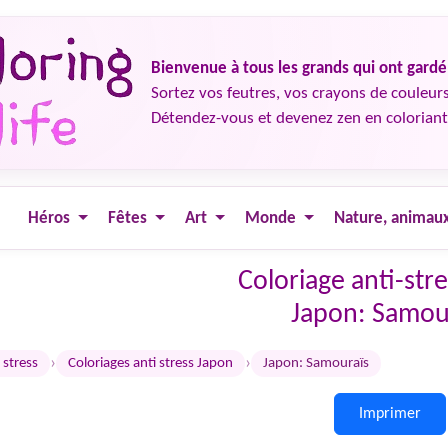
Bienvenue à tous les grands qui ont gard
Sortez vos feutres, vos crayons de couleurs
Détendez-vous et devenez zen en coloriant
Héros
Fêtes
Art
Monde
Nature, animau
Coloriage anti-str
Japon: Samou
›
›
 stress
Coloriages anti stress Japon
Japon: Samouraïs
Imprimer