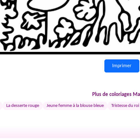
Imprimer
Plus de coloriages Ma
La desserte rouge
Jeune femme à la blouse bleue
Tristesse du roi