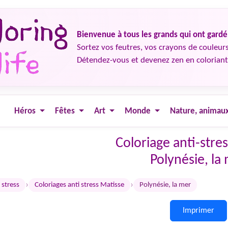
Bienvenue à tous les grands qui ont gard
Sortez vos feutres, vos crayons de couleurs
Détendez-vous et devenez zen en coloriant
Héros
Fêtes
Art
Monde
Nature, animau
Coloriage anti-stre
Polynésie, la
›
›
 stress
Coloriages anti stress Matisse
Polynésie, la mer
Imprimer