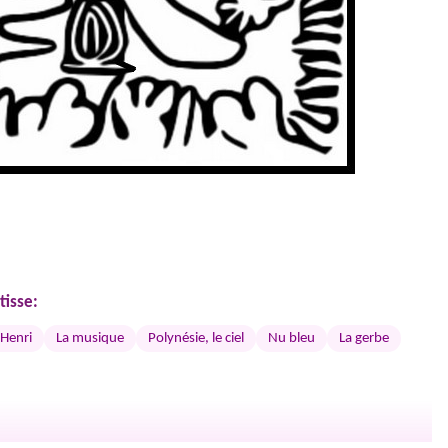
tisse:
 Henri
La musique
Polynésie, le ciel
Nu bleu
La gerbe