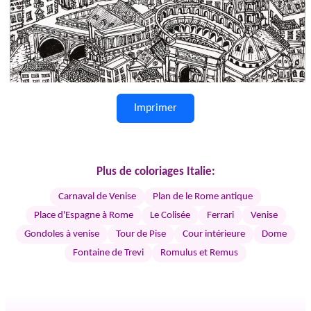
Imprimer
Plus de coloriages Italie:
Carnaval de Venise
Plan de le Rome antique
Place d'Espagne à Rome
Le Colisée
Ferrari
Venise
Gondoles à venise
Tour de Pise
Cour intérieure
Dome
Fontaine de Trevi
Romulus et Remus