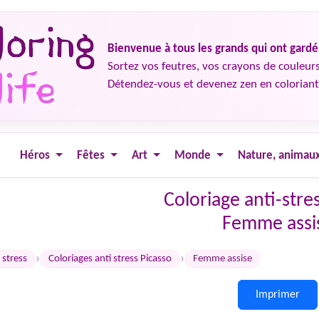
Bienvenue à tous les grands qui ont gard
Sortez vos feutres, vos crayons de couleurs
Détendez-vous et devenez zen en coloriant
Héros
Fêtes
Art
Monde
Nature, animau
Coloriage anti-stre
Femme assi
›
›
 stress
Coloriages anti stress Picasso
Femme assise
Imprimer