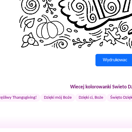
Wydrukowac
Wiecej kolorowanki Swieto Dz
zęśliwy Thangsgiving!
Dzięki mój Boże
Dzięki ci, Boże
Święto Dzię