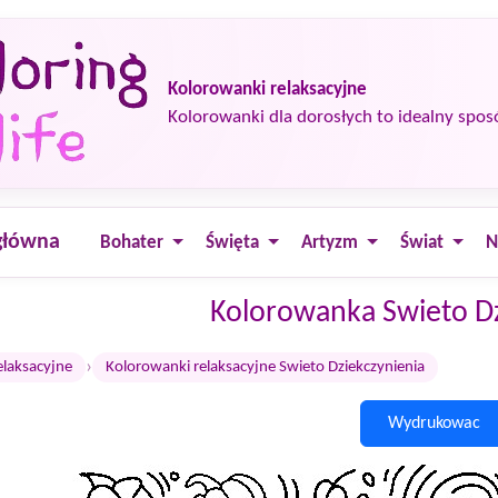
Kolorowanki relaksacyjne
Kolorowanki dla dorosłych to idealny spos
główna
Bohater
Święta
Artyzm
Świat
N
Kolorowanka Swieto Dz
›
elaksacyjne
Kolorowanki relaksacyjne Swieto Dziekczynienia
Wydrukowac