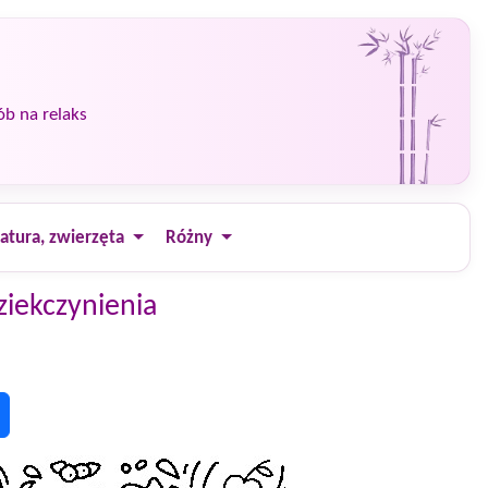
ób na relaks
atura, zwierzęta
Różny
iekczynienia