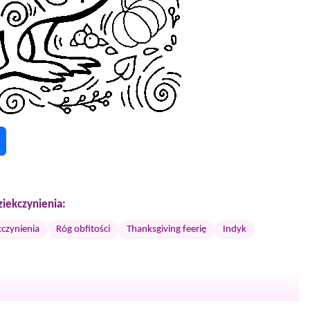
iekczynienia:
kczynienia
Róg obfitości
Thanksgiving feerię
Indyk