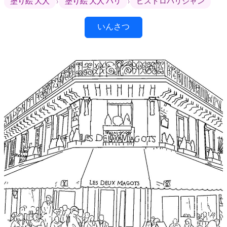
›
›
塗り絵 大人
塗り絵 大人 パリ
ビストロパリジャン
いんさつ