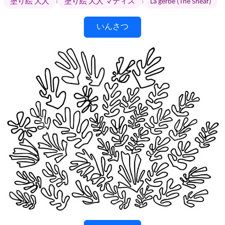
›
›
塗り絵 大人
塗り絵 大人 マティス
La gerbe (The Sheaf)
いんさつ