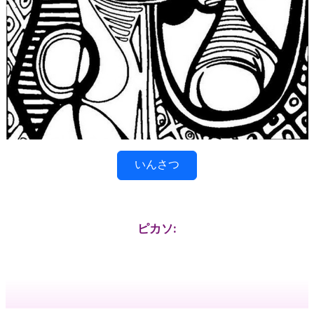
いんさつ
ピカソ: