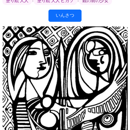
›
›
塗り絵 大人
塗り絵 大人 ピカソ
鏡の前の少女
いんさつ