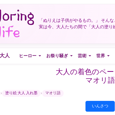
「ぬりえは子供がやるもの。」 そん
実は今、大人たちの間で「大人の塗り
 大人
ヒーロー
お祭り騒ぎ
芸術
世界
大人の着色のペー
マオリ語
›
›
塗り絵 大人 入れ墨
マオリ語
いんさつ