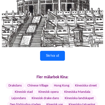
Skriva ut
Fler målarbok Kina:
Drakdans
Chinese Village
Hong Kong
Kinesiska street
Kinesisk stad
Kinesisk opera
Kinesiska Mandala
Lejondans
Kinesisk drake dans
Kinesiska landskapet
Den förbjudna staden
Kinesisk vas
Kinesiska tatuering