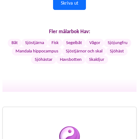
Skriva ut
Fler målarbok Hav:
Båt
Sjöstjärna
Fisk
Segelbåt
Vågor
Sjöjungfru
Mandala hippocampus
Sjöstjärnor och skal
Sjöhäst
Sjöhästar
Havsbotten
Skaldjur