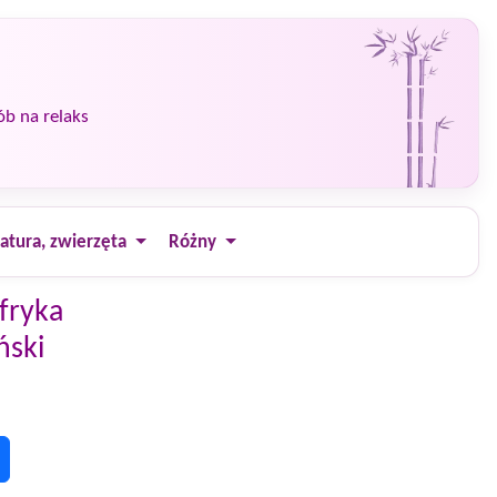
ób na relaks
atura, zwierzęta
Różny
fryka
ński