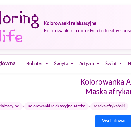
Kolorowanki relaksacyjne
Kolorowanki dla dorosłych to idealny spos
główna
Bohater
Święta
Artyzm
Świat
N
Kolorowanka A
Maska afryka
›
›
elaksacyjne
Kolorowanki relaksacyjne Afryka
Maska afrykański
Wydrukowac