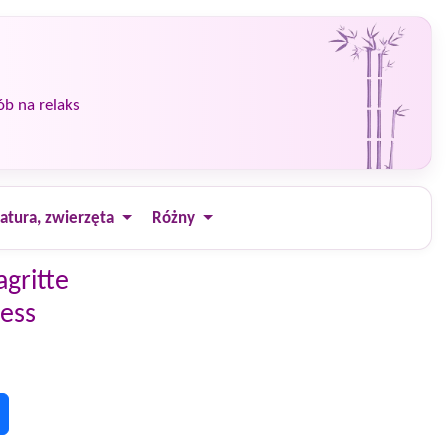
ób na relaks
atura, zwierzęta
Różny
gritte
ess