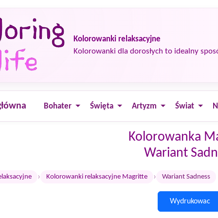
Kolorowanki relaksacyjne
Kolorowanki dla dorosłych to idealny spos
główna
Bohater
Święta
Artyzm
Świat
N
Kolorowanka Ma
Wariant Sadn
›
›
elaksacyjne
Kolorowanki relaksacyjne Magritte
Wariant Sadness
Wydrukowac