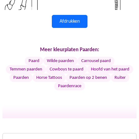
Afdrukken
Meer kleurplaten Paarden:
Paard
Wilde paarden
Carrousel paard
Temmen paarden
Cowboys te paard
Hoofd van het paard
Paarden
Horse Tattoos
Paarden op 2 benen
Ruiter
Paardenrace