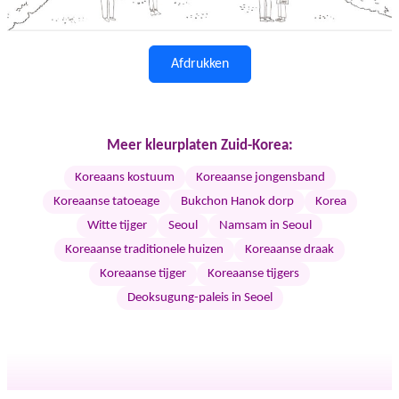
Afdrukken
Meer kleurplaten Zuid-Korea:
Koreaans kostuum
Koreaanse jongensband
Koreaanse tatoeage
Bukchon Hanok dorp
Korea
Witte tijger
Seoul
Namsam in Seoul
Koreaanse traditionele huizen
Koreaanse draak
Koreaanse tijger
Koreaanse tijgers
Deoksugung-paleis in Seoel