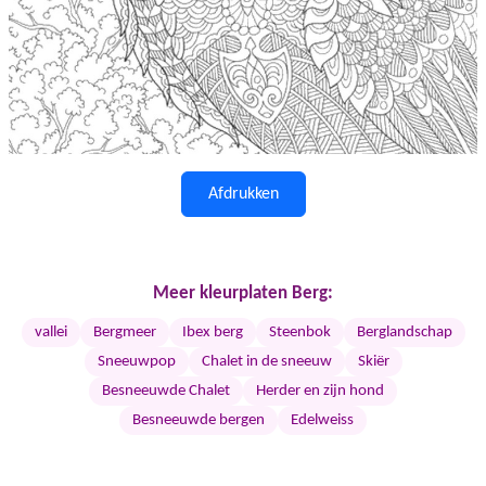
Afdrukken
Meer kleurplaten Berg:
vallei
Bergmeer
Ibex berg
Steenbok
Berglandschap
Sneeuwpop
Chalet in de sneeuw
Skiër
Besneeuwde Chalet
Herder en zijn hond
Besneeuwde bergen
Edelweiss