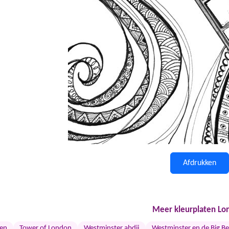
Afdrukken
Meer kleurplaten Lo
en
Tower of London
Westminster abdij
Westminster en de Big B