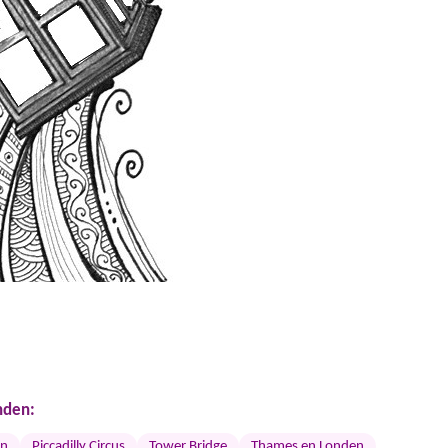
nden:
en
Piccadilly Circus
Tower Bridge
Thames en Londen