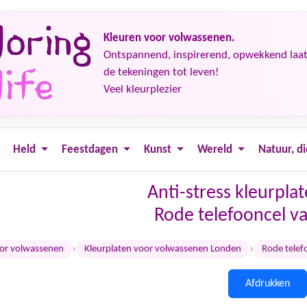
Kleuren voor volwassenen.
Ontspannend, inspirerend, opwekkend laat j
de tekeningen tot leven!
Veel kleurplezier
Held
Feestdagen
Kunst
Wereld
Natuur, d
Anti-stress kleurpl
Rode telefooncel v
›
›
oor volwassenen
Kleurplaten voor volwassenen Londen
Rode telef
Afdrukken