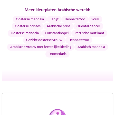
Meer kleurplaten Arabische wereld:
Oosterse mandala
Tapijt
Henna tattoo
Souk
Oosterse prinses
Arabische prins
Oriental dancer
Oosterse mandala
Constantinopel
Perzische muzikant
Gezicht oosterse vrouw
Henna tattoo
Arabische vrouw met feestelijke kleding
Arabisch mandala
Dromedaris