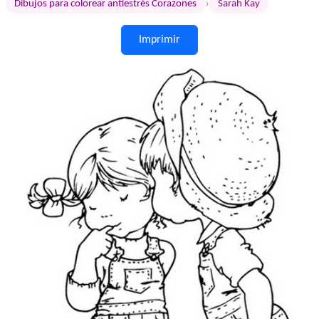
›
Dibujos para colorear antiestrés Corazones
Sarah Kay
Imprimir